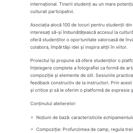
internațional. Tinerii studenți au un mare potenți
culturali participativi.
Asociația alocă 100 de locuri pentru studenții din
interesați să-și îmbunătățească accesul la cultură
oferă studenților o oportunitate valoroasă de învă
colabora, împărtăși idei și inspira altții în viitor.
Proiectul își propune să ofere studenților o platf
înțelegere complete a fotografiei ca formă de artă 
compoziție și elemente de stil. Sesiunile practice
feedback constructiv de la instructori. Prin acest 
și critice și să le oferim o platformă de expresie 
Conținutul atelierelor:
Noțiuni de bază: caracteristicile echipamentulu
Compoziție: Profunzimea de camp, regula treimi