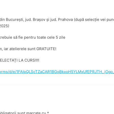
din București, jud. Brașov și jud. Prahova (după selecție vei pune
2025)
 trebuie să fie pentru toate cele 5 zile
am, iar atelierele sunt GRATUITE!
ELECTAȚI LA CURS!!!!
m/forms/d/e/1FAIpQLScTZaCAR1BGqBkxoH5YLMxUfEPRJTH_jOgo_
bligatorii sunt marcate cu
*