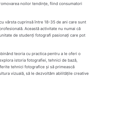
 promovarea noilor tendințe, fiind consumatori
 cu vârsta cuprinsă între 18-35 de ani care sunt
i profesională. Această activitate nu numai că
nitate de studenți fotografi pasionați care pot
binând teoria cu practica pentru a le oferi o
xplora istoria fotografiei, tehnici de bază,
erite tehnici fotografice și să primească
ltura vizuală, să le dezvoltăm abilitățile creative