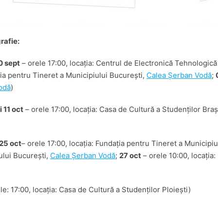
rafie:
0 sept
– orele 17:00, locația: Centrul de Electronică Tehnologic
ția pentru Tineret a Municipiului București,
Calea Șerban Vodă
;
odă
)
i 11 oct
– orele 17:00, locația: Casa de Cultură a Studenților Bra
 25 oct
– orele 17:00, locația: Fundația pentru Tineret a Municipi
ului București,
Calea Șerban Vodă
;
27 oct
– orele 10:00, locația
e: 17:00, locația: Casa de Cultură a Studenților Ploiești)