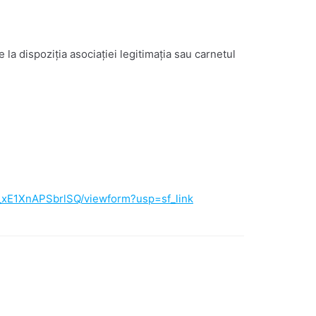
 la dispoziția asociației legitimația sau carnetul
xE1XnAPSbrlSQ/viewform?usp=sf_link