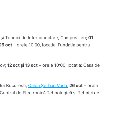
ă și Tehnici de Interconectare, Campus Leu
; 01
05 oct
– orele 10:00, locația: Fundația pentru
șov;
12 oct și 13 oct
– orele 10:00, locația: Casa de
ului București,
Calea Șerban Vodă
;
26 oct
– orele
: Centrul de Electronică Tehnologică și Tehnici de