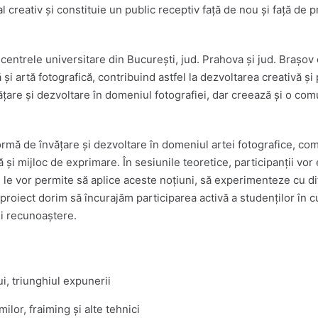
al creativ și constituie un public receptiv față de nou și față de
 centrele universitare din București, jud. Prahova și jud. Brașov
 și artă fotografică, contribuind astfel la dezvoltarea creativă ș
țare și dezvoltare în domeniul fotografiei, dar creează și o comu
ormă de învățare și dezvoltare în domeniul artei fotografice, com
și mijloc de exprimare. În sesiunile teoretice, participanții vor e
 le vor permite să aplice aceste noțiuni, să experimenteze cu dif
proiect dorim să încurajăm participarea activă a studenților în cu
și recunoaștere.
i, triunghiul expunerii
lor, fraiming și alte tehnici