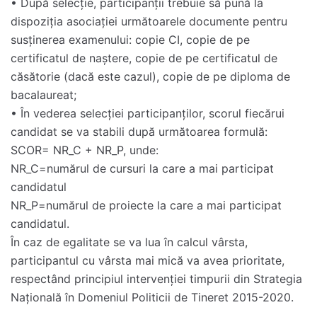
• După selecție, participanții trebuie să pună la
dispoziția asociației următoarele documente pentru
susținerea examenului: copie CI, copie de pe
certificatul de naștere, copie de pe certificatul de
căsătorie (dacă este cazul), copie de pe diploma de
bacalaureat;
• În vederea selecției participanților, scorul fiecărui
candidat se va stabili după următoarea formulă:
SCOR= NR_C + NR_P, unde:
NR_C=numărul de cursuri la care a mai participat
candidatul
NR_P=numărul de proiecte la care a mai participat
candidatul.
În caz de egalitate se va lua în calcul vârsta,
participantul cu vârsta mai mică va avea prioritate,
respectând principiul intervenției timpurii din Strategia
Națională în Domeniul Politicii de Tineret 2015-2020.