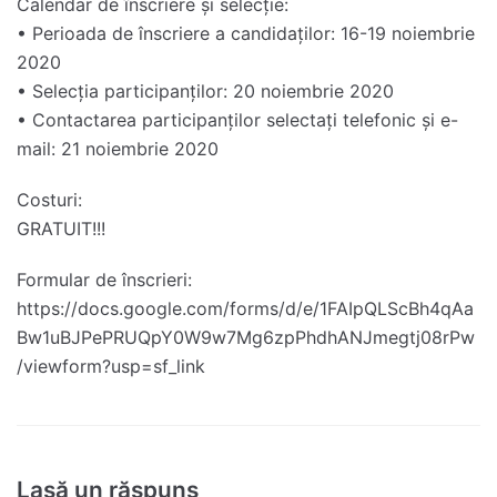
Calendar de înscriere și selecție:
• Perioada de înscriere a candidaților: 16-19 noiembrie
2020
• Selecția participanților: 20 noiembrie 2020
• Contactarea participanților selectați telefonic și e-
mail: 21 noiembrie 2020
Costuri:
GRATUIT!!!
Formular de înscrieri:
https://docs.google.com/forms/d/e/1FAIpQLScBh4qAa
Bw1uBJPePRUQpY0W9w7Mg6zpPhdhANJmegtj08rPw
/viewform?usp=sf_link
Lasă un răspuns